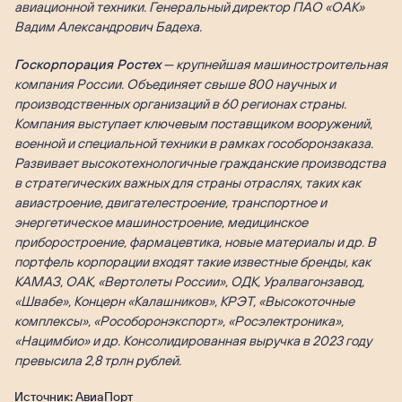
авиационной техники. Генеральный директор ПАО «ОАК»
Вадим Александрович Бадеха.
Госкорпорация Ростех
— крупнейшая машиностроительная
компания России. Объединяет свыше 800 научных и
производственных организаций в 60 регионах страны.
Компания выступает ключевым поставщиком вооружений,
военной и специальной техники в рамках гособоронзаказа.
Развивает высокотехнологичные гражданские производства
в стратегических важных для страны отраслях, таких как
авиастроение, двигателестроение, транспортное и
энергетическое машиностроение, медицинское
приборостроение, фармацевтика, новые материалы и др. В
портфель корпорации входят такие известные бренды, как
КАМАЗ, ОАК, «Вертолеты России», ОДК, Уралвагонзавод,
«Швабе», Концерн «Калашников», КРЭТ, «Высокоточные
комплексы», «Рособоронэкспорт», «Росэлектроника»,
«Нацимбио» и др. Консолидированная выручка в 2023 году
превысила 2,8 трлн рублей.
Источник: АвиаПорт