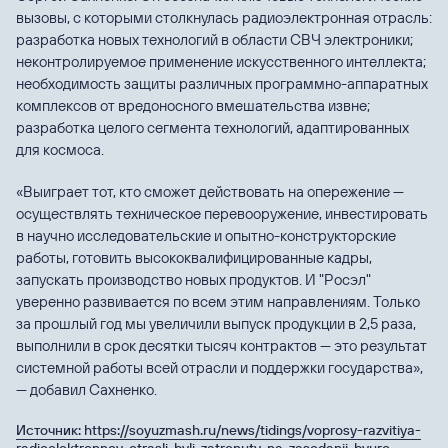
вызовы, с которыми столкнулась радиоэлектронная отрасль:
разработка новых технологий в области СВЧ электроники;
неконтролируемое применение искусственного интеллекта;
необходимость защиты различных программно-аппаратных
комплексов от вредоносного вмешательства извне;
разработка целого сегмента технологий, адаптированных
для космоса.
«Выиграет тот, кто сможет действовать на опережение —
осуществлять техническое перевооружение, инвестировать
в научно исследовательские и опытно-конструкторские
работы, готовить высококвалифицированные кадры,
запускать производство новых продуктов. И "Росэл"
уверенно развивается по всем этим направлениям. Только
за прошлый год мы увеличили выпуск продукции в 2,5 раза,
выполнили в срок десятки тысяч контрактов — это результат
системной работы всей отрасли и поддержки государства»,
— добавил Сахненко.
Источник: https://soyuzmash.ru/news/tidings/voprosy-razvitiya-
radioelektronnoy-otrasli-byli-zatronuty-na-zasedanii-byuro-